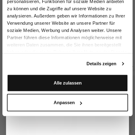
personalisieren, Funktionen für soziale Medien anbieten
zu können und die Zugriffe auf unsere Website zu
Email
analysieren. Außerdem geben wir Informationen zu Ihrer
Verwendung unserer Website an unsere Partner für
soziale Medien, Werbung und Analysen weiter. Unsere
Vorname
Nachname
Partner führen diese Informationen möglicherweise mit
Suit Jacket
Virgin wool jacket
Suit Jacket
Su
weiteren Daten zusammen, die Sie ihnen bereitgestellt
in wool
with peaked lapels
in wool
in
haben oder die sie im Rahmen Ihrer Nutzung der Dienste
€549.95
€499.95
€469.95
€4
Geburtstag
gesammelt haben.
Details zeigen
Buy together with
Anmelden
Alle zulassen
Anpassen