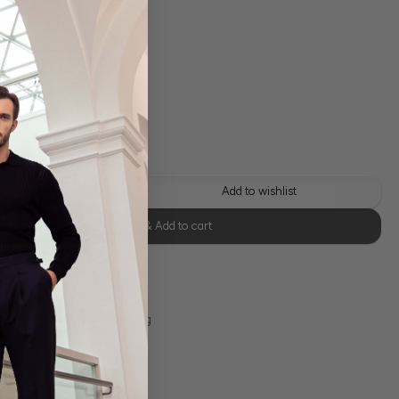
 shipping costs
y time: 1-3 days
 this look
Add to wishlist
Select size & Add to cart
se Retoure
s 11:00, Versand am selben Tag