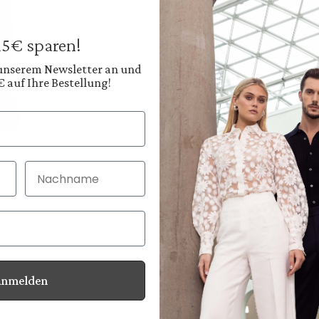
€549.95
Prices incl. VAT plus
 15€ sparen!
Available, deliver
 unserem Newsletter an und
€ auf Ihre Bestellung!
Color:
Deep Black
Shop
Nachname
30 Tage kostenlo
Bei Bestellung bi
Anmelden
Information