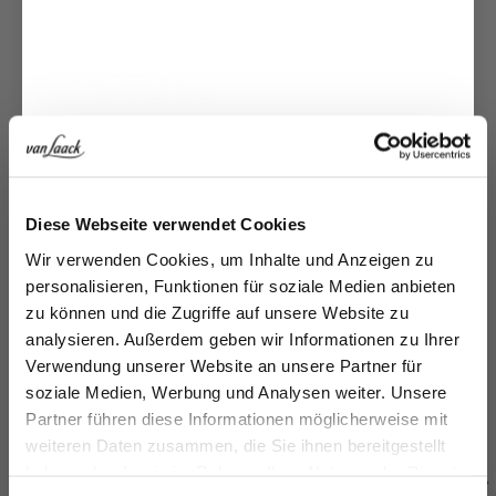
Lapel collar
Fit: Slim Fit
Long sleeves
Buttonable sleeve vent
Model (1.85 m) wears size 28
Model:
vL-Falo-XX
Shape:
slim fit
Material:
100% VirginWool
Product number:
20.7759..H01010.099.26
Jetzt 15€ sparen!
Diese Webseite verwendet Cookies
Care for this product
Melden Sie sich zu unserem Newsletter an und
Wir verwenden Cookies, um Inhalte und Anzeigen zu
sparen Sie 15€ auf Ihre Bestellung!
Payment, Shipping & Returns
personalisieren, Funktionen für soziale Medien anbieten
zu können und die Zugriffe auf unsere Website zu
Similar articles
Email
analysieren. Außerdem geben wir Informationen zu Ihrer
Suit Jacket
Suit Jacket
Su
Verwendung unserer Website an unsere Partner für
Virgin wool jacket
in wool
in wool
in
soziale Medien, Werbung und Analysen weiter. Unsere
Vorname
Nachname
with peaked lapels
€549.95
€469.95
€4
Partner führen diese Informationen möglicherweise mit
€499.95
weiteren Daten zusammen, die Sie ihnen bereitgestellt
haben oder die sie im Rahmen Ihrer Nutzung der Dienste
Geburtstag