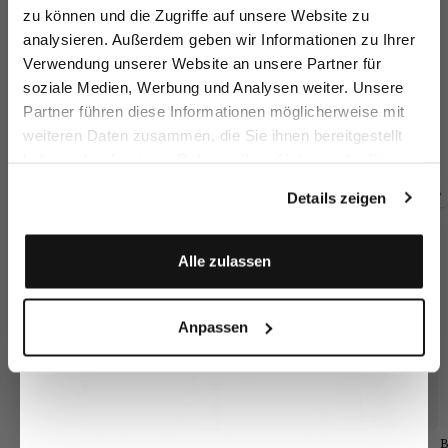
zu können und die Zugriffe auf unsere Website zu
Email
analysieren. Außerdem geben wir Informationen zu Ihrer
Verwendung unserer Website an unsere Partner für
soziale Medien, Werbung und Analysen weiter. Unsere
Vorname
Nachname
Wide-leg trousers
Wide-leg trousers
Wide-leg trousers
Je
Partner führen diese Informationen möglicherweise mit
with pleats
with linen and viscose
with pleats
wi
weiteren Daten zusammen, die Sie ihnen bereitgestellt
€269.95
€199.95
€269.95
€
€289.95
haben oder die sie im Rahmen Ihrer Nutzung der Dienste
Geburtstag
gesammelt haben.
Details zeigen
Buy together with
Anmelden
Alle zulassen
Anpassen
Cropped Quilted
Blouse with
3D-Patterned
B