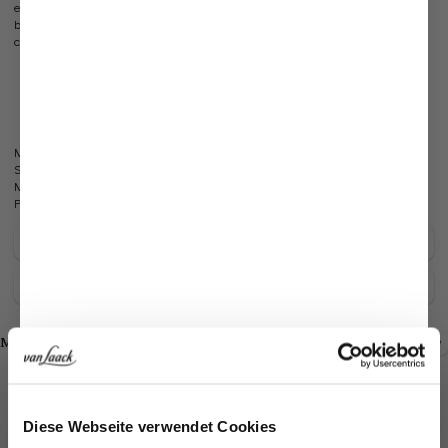
ensures a clean look and comfortable fit. Crafted from a high-quality stretch
blend, these trousers offer optimal freedom of movement. They are the ideal
choice for stylish business and leisure outfits.
Wide leg
Stretch
Pleats
Our model (1.77 m) is wearing a size 36.
Model:
vL-Hanah-L
Shape:
modern fit
Material:
64%Polyester/31%Viscose/5%Elastane
Product number:
04.6070.73.J00170.100.38
Care for this product
Payment, Shipping & Returns
Shop the look
Shop the look
More Looks
Similar articles
Jetzt 15€ sparen!
Diese Webseite verwendet Cookies