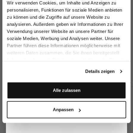
Melden Sie sich zu unserem Newsletter an und
Wir verwenden Cookies, um Inhalte und Anzeigen zu
sparen Sie 15€ auf Ihre Bestellung!
personalisieren, Funktionen für soziale Medien anbieten
zu können und die Zugriffe auf unsere Website zu
Email
analysieren. Außerdem geben wir Informationen zu Ihrer
Verwendung unserer Website an unsere Partner für
soziale Medien, Werbung und Analysen weiter. Unsere
Vorname
Nachname
Partner führen diese Informationen möglicherweise mit
weiteren Daten zusammen, die Sie ihnen bereitgestellt
Wide-leg trousers
Culotte Trousers
Wide-leg trousers
Tr
haben oder die sie im Rahmen Ihrer Nutzung der Dienste
with linen and viscose
with Pleats
with pleats
Geburtstag
gesammelt haben.
€199.95
€199.95
€219.95
€
€289.95
€229.95
€269.95
Details zeigen
Anmelden
Buy together with
Alle zulassen
Anpassen