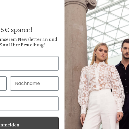
Wide-leg trouser
with pleats
€219.95
€269.95
Prices incl. VAT plus
 15€ sparen!
Available, deliver
 unserem Newsletter an und
€ auf Ihre Bestellung!
Color:
Warm Off-White
Nachname
30 Tage kostenlo
Bei Bestellung bi
Anmelden