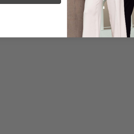
Information
Care for this product
Payment, Shipping & 