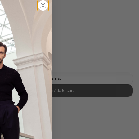
s
 shipping costs
y time: 1-3 days
Add to wishlist
Select size & Add to cart
se Retoure
s 11:00, Versand am selben Tag