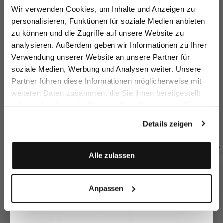
Melden Sie sich zu unserem Newsletter an und
Wir verwenden Cookies, um Inhalte und Anzeigen zu
sparen Sie 15€ auf Ihre Bestellung!
personalisieren, Funktionen für soziale Medien anbieten
zu können und die Zugriffe auf unsere Website zu
Email
analysieren. Außerdem geben wir Informationen zu Ihrer
Verwendung unserer Website an unsere Partner für
soziale Medien, Werbung und Analysen weiter. Unsere
Vorname
Nachname
Partner führen diese Informationen möglicherweise mit
weiteren Daten zusammen, die Sie ihnen bereitgestellt
Wide-leg trousers
Wide-leg trousers
Trousers
Wi
haben oder die sie im Rahmen Ihrer Nutzung der Dienste
Geburtstag
with pleats
with linen and viscose
with wide leg and glitter effect
wi
gesammelt haben.
Details zeigen
€219.95
€199.95
€229.95
€2
€269.95
€289.95
€269.95
Anmelden
Alle zulassen
Buy together with
Anpassen