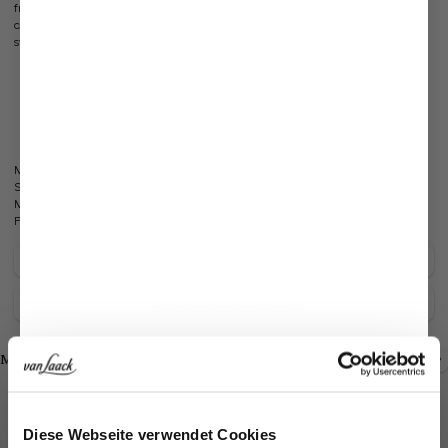
from a high-quality polyester-viscose blend with stretch, ensures optimal
comfort. Perfect for office looks with a blouse and heels, or casual outfits with a
sweater and sneakers – this culotte is a versatile must-have.
High waist
Wide-leg fit
Sharp creases
Stretch fabric
Our model (1.75 m) wears size 36.
Model:
vL-Hanah-XX
Shape:
modern fit
Material:
64%Polyester/31%Viscose/5%Elastane
Product number:
04.6070..J00170.100.44
Care for this product
Payment, Shipping & Returns
Shop the look
Shop the look
More Looks
Jetzt 15€ sparen!
Similar articles
Diese Webseite verwendet Cookies