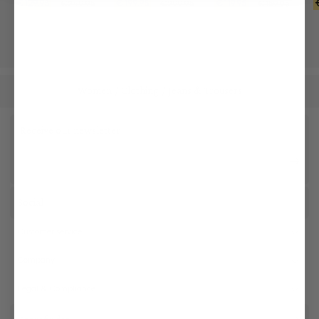
€199.95
€119.95
€129.95
€299.95
€159.95
€249.95
Women
Clothing
Jeans & Trousers
/
/
Receive our newsletter
Social
Customer service
Company
Legal & Compliance