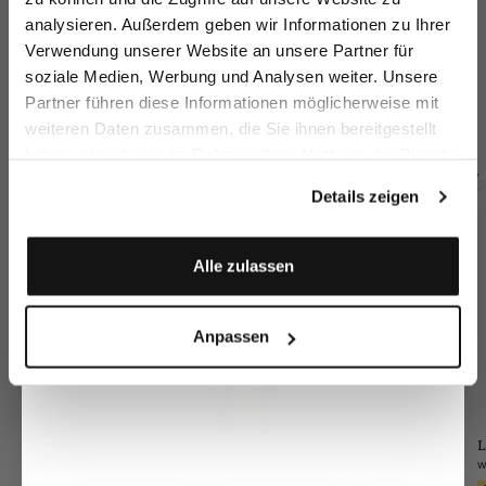
Email
analysieren. Außerdem geben wir Informationen zu Ihrer
Verwendung unserer Website an unsere Partner für
Wide-leg trousers
Wide-leg trousers
Wide-leg trousers
Tr
soziale Medien, Werbung und Analysen weiter. Unsere
Vorname
Nachname
with pleats
with linen and viscose
with pleats
Partner führen diese Informationen möglicherweise mit
€269.95
€199.95
€269.95
€
€289.95
weiteren Daten zusammen, die Sie ihnen bereitgestellt
haben oder die sie im Rahmen Ihrer Nutzung der Dienste
Geburtstag
gesammelt haben.
Details zeigen
Buy together with
Anmelden
Alle zulassen
Anpassen
Knit blazer
Wool scarf
L
Shirt blouse
in two-tone fabric
with geometric print
with lace inserts