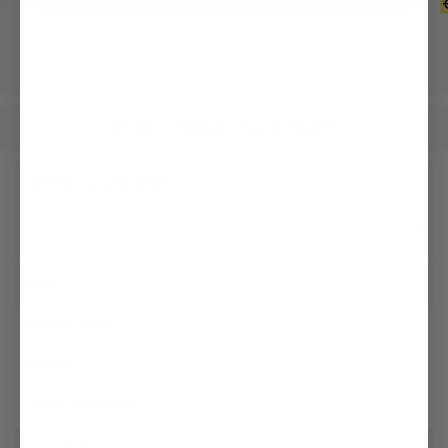
€199.95
€119.95
€129.95
€299.95
€159.95
€249.95
Women
Clothing
Jeans & Trousers
/
/
Receive our newsletter
Social
Customer service
Company
Legal & Compliance