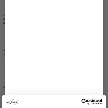
Information
V-neck T-shirt made of Swiss cotton jersey. The Swiss cotton jersey quality,
crafted from particularly high-quality and soft interlock jersey with natural
stretch, ensures a luxurious feel. The glossy finish completes the elegant look.
Our model (1.89 m) is wearing size M
Slim fit
Shiny finish
Model:
vL-Pius-XX
Shape:
polo
Material:
100% Cotton
Product number:
20.1715.UX.180031.790.S
Care for this product
Payment, Shipping & Returns
Similar articles