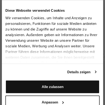
Jetzt 15€ sparen!
Diese Webseite verwendet Cookies
Melden Sie sich zu unserem Newsletter an und
Wir verwenden Cookies, um Inhalte und Anzeigen zu
sparen Sie 15€ auf Ihre Bestellung!
personalisieren, Funktionen für soziale Medien anbieten
zu können und die Zugriffe auf unsere Website zu
Email
Crew Neck T-Shirt
Crew Neck T-Shirt
T-shirt
Cr
analysieren. Außerdem geben wir Informationen zu Ihrer
in Swiss Cotton Jersey
in Swiss Cotton Jersey
Regular fit with piping
Verwendung unserer Website an unsere Partner für
€119.95
€109.95
€99.95
€1
€129.95
soziale Medien, Werbung und Analysen weiter. Unsere
Vorname
Nachname
Partner führen diese Informationen möglicherweise mit
weiteren Daten zusammen, die Sie ihnen bereitgestellt
Buy together with
haben oder die sie im Rahmen Ihrer Nutzung der Dienste
Geburtstag
gesammelt haben.
Details zeigen
Anmelden
Alle zulassen
Anpassen