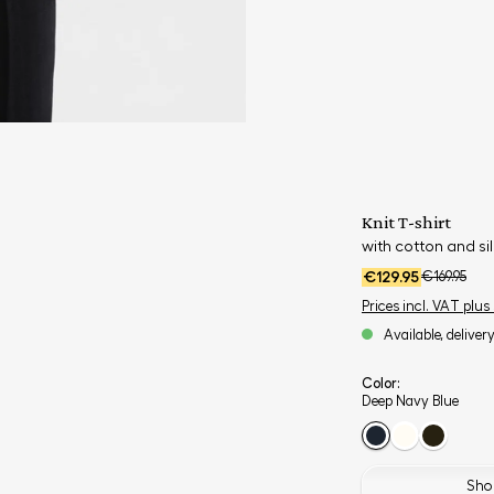
Knit T-shirt
with cotton and sil
€129.95
€169.95
Prices incl. VAT plus
Available, deliver
Color:
Deep Navy Blue
Shop