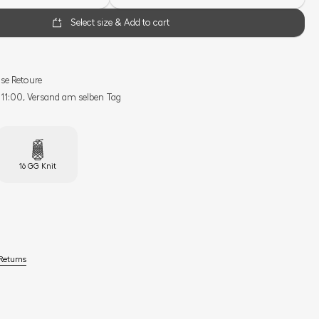
Select size & Add to cart
se Retoure
s 11:00, Versand am selben Tag
16 GG Knit
Returns