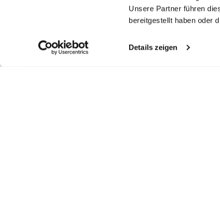
Unsere Partner führen die
bereitgestellt haben oder
Details zeigen
Similar articles
V-Neck T-Shirt
T-shirt
Crew Neck T-Shirt
Cr
in Swiss Cotton Jersey
Regular fit with piping
in Swiss Cotton Jersey