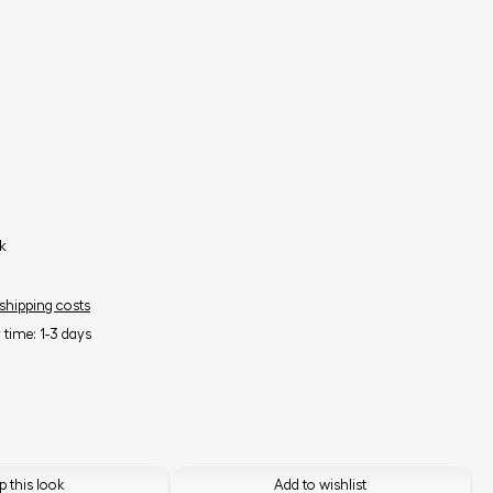
k
 shipping costs
y time: 1-3 days
 this look
Add to wishlist