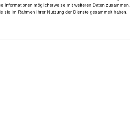
se Informationen möglicherweise mit weiteren Daten zusammen, 
 die sie im Rahmen Ihrer Nutzung der Dienste gesammelt haben.
ew Neck T-Shirt
Crew Neck T-Shirt
V-Neck T-Shirt
in Swiss Cotton Jersey
in Swiss Cotton Jersey
in Swiss Cotton Jersey