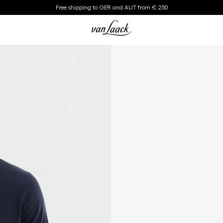
Free shipping to GER and AUT from € 250