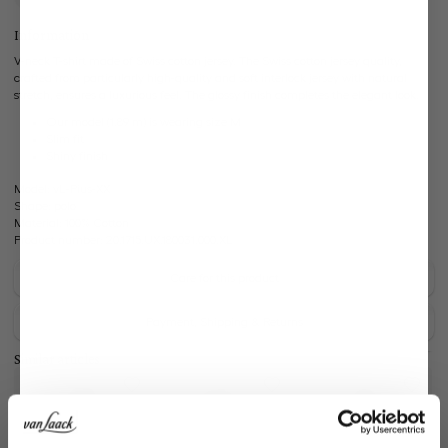
Information
V-neck T-shirt made of Swiss cotton jersey. The Swiss cotton jersey quality,
crafted from particularly high-quality and soft interlock jersey with natural
stretch, ensures a luxurious feel. The glossy finish completes the elegant look.
Our model (1.89 m) is wearing size M
Slim fit
Shiny finish
Model:
vL-Pius-XX
Shape:
polo
Material:
100% Cotton
Product number:
20.1715.UX.180031.000.XL
Care for this product
Payment, Shipping & Returns
Similar articles