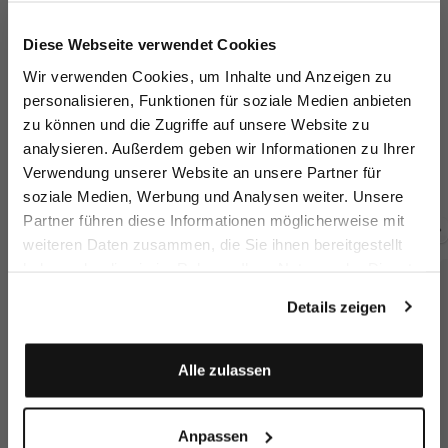
Jetzt 15€ sparen!
Diese Webseite verwendet Cookies
Melden Sie sich zu unserem Newsletter an und
Wir verwenden Cookies, um Inhalte und Anzeigen zu
sparen Sie 15€ auf Ihre Bestellung!
personalisieren, Funktionen für soziale Medien anbieten
zu können und die Zugriffe auf unsere Website zu
Email
Crew Neck T-Shirt
Crew Neck T-Shirt
Knit T-shirt
T-
analysieren. Außerdem geben wir Informationen zu Ihrer
in Swiss Cotton Jersey
in Swiss Cotton Jersey
with cotton and silk
Verwendung unserer Website an unsere Partner für
€119.95
€109.95
€129.95
€
€169.95
soziale Medien, Werbung und Analysen weiter. Unsere
Vorname
Nachname
Partner führen diese Informationen möglicherweise mit
weiteren Daten zusammen, die Sie ihnen bereitgestellt
Buy together with
haben oder die sie im Rahmen Ihrer Nutzung der Dienste
Geburtstag
gesammelt haben.
Details zeigen
Anmelden
Alle zulassen
Anpassen