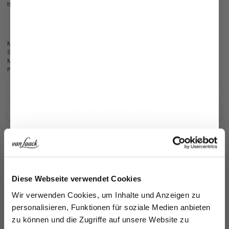
the eye.
Fit: Tailor Fit
Pleated insert
Model:
vL-Verdi2-DFBPTF
Shape:
tailor fit
Material:
100% Cotton
Product number:
20.2068.X2.160319.000.42
Care for this product
Payment, Shipping & Returns
Similar articles
Jetzt 15€ sparen!
Diese Webseite verwendet Cookies
Melden Sie sich zu unserem Newsletter an und
Wir verwenden Cookies, um Inhalte und Anzeigen zu
sparen Sie 15€ auf Ihre Bestellung!
personalisieren, Funktionen für soziale Medien anbieten
zu können und die Zugriffe auf unsere Website zu
Email