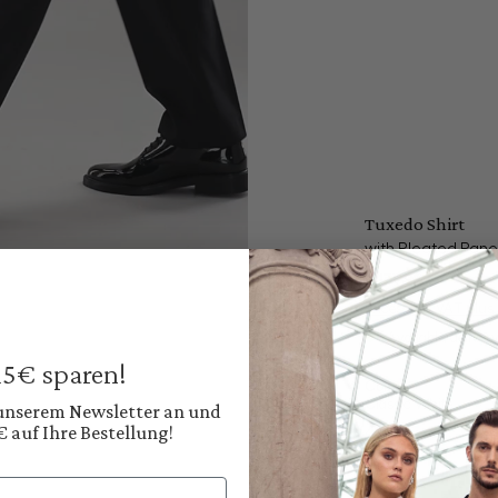
Tuxedo Shirt
with Pleated Panel 
€179.95
Prices incl. VAT plus
Available, deliver
 15€ sparen!
Color:
Classic White
 unserem Newsletter an und
€ auf Ihre Bestellung!
Shop