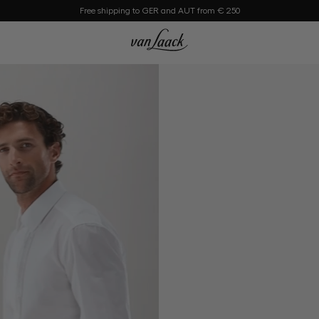
Free shipping to GER and AUT from € 250