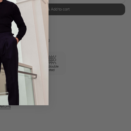
Select size & Add to cart
se Retoure
s 11:00, Versand am selben Tag
100/2 double
Own Manufactory
twisted
Returns