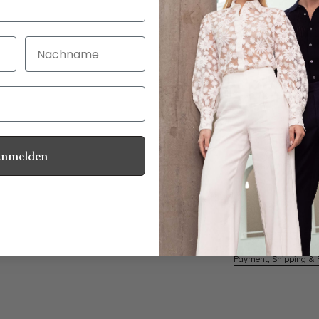
Nachname
30 Tage kostenlo
Bei Bestellung bi
Anmelden
Mother of Pearl
Information
Care for this product
Payment, Shipping & 