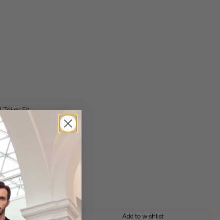
Tailor Fit
 shipping costs
y time: 1-3 days
 this look
Add to wishlist