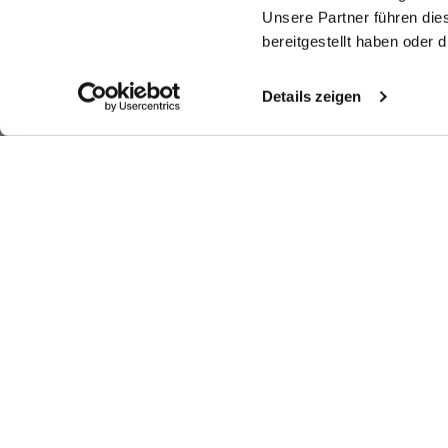
Unsere Partner führen die
bereitgestellt haben oder
Details zeigen
Similar articles
Evening shirt
Evening shirt
Evening Shirt
Ev
in Poplin with extra long arm
with kent collar Slim Fit
in Poplin with Wing Collar