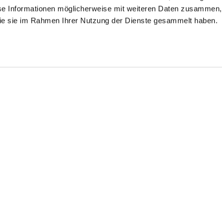
se Informationen möglicherweise mit weiteren Daten zusammen, 
 die sie im Rahmen Ihrer Nutzung der Dienste gesammelt haben.
ening Shirt
Tuxedo Shirt
Evening shirt
in Poplin with Wing Collar
with Pleated Panel Tailor Fit
with kent collar Slim Fit