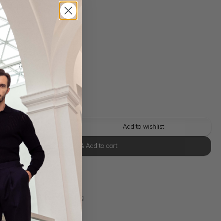
ool
 shipping costs
y time: 1-3 days
 this look
Add to wishlist
Select size & Add to cart
se Retoure
s 11:00, Versand am selben Tag