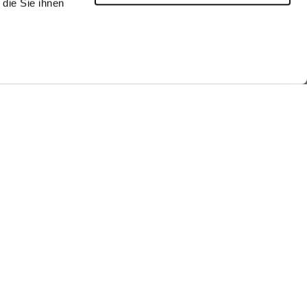
die Sie ihnen
he look
Shop the look