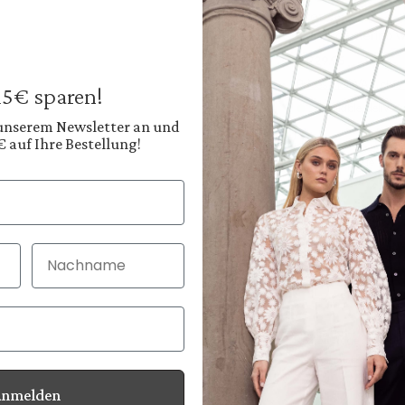
Trousers
made of merino w
€229.95
Prices incl. VAT plus
 15€ sparen!
Available, deliver
 unserem Newsletter an und
€ auf Ihre Bestellung!
Color:
Deep Slate Blue
Shop
Nachname
30 Tage kostenlo
Bei Bestellung bi
Anmelden