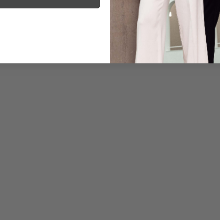
Information
Care for this product
Payment, Shipping & 