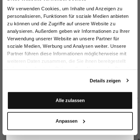
Melden Sie sich zu unserem Newsletter an und
Wir verwenden Cookies, um Inhalte und Anzeigen zu
sparen Sie 15€ auf Ihre Bestellung!
personalisieren, Funktionen für soziale Medien anbieten
zu können und die Zugriffe auf unsere Website zu
Email
analysieren. Außerdem geben wir Informationen zu Ihrer
Verwendung unserer Website an unsere Partner für
soziale Medien, Werbung und Analysen weiter. Unsere
Vorname
Nachname
Partner führen diese Informationen möglicherweise mit
weiteren Daten zusammen, die Sie ihnen bereitgestellt
haben oder die sie im Rahmen Ihrer Nutzung der Dienste
virgin wool
virgin wool
virgin wool
Wo
Geburtstag
trousers
trousers
trousers
gesammelt haben.
with straight leg
with straight leg
with pleats and slim leg
wi
Details zeigen
€299.95
€299.95
€289.95
€2
Anmelden
Alle zulassen
Buy together with
Anpassen