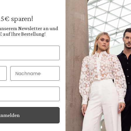
€159.95
€199.95
Prices incl. VAT plus
 15€ sparen!
Available, deliver
 unserem Newsletter an und
€ auf Ihre Bestellung!
Color:
Deep Anthracite
Nachname
30 Tage kostenlo
Bei Bestellung bi
Anmelden
Information