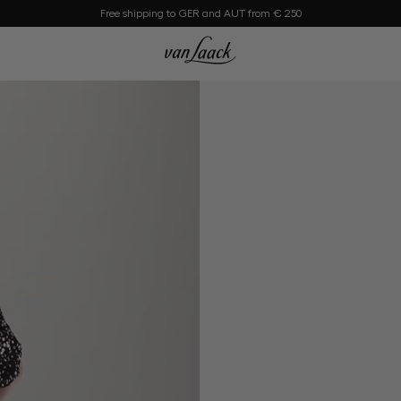
Free shipping to GER and AUT from € 250