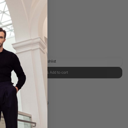
 shipping costs
y time: 1-3 days
Add to wishlist
Select size & Add to cart
se Retoure
s 11:00, Versand am selben Tag