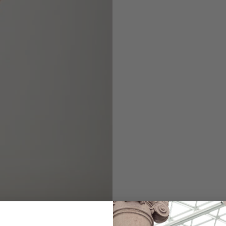
Top
with sequins