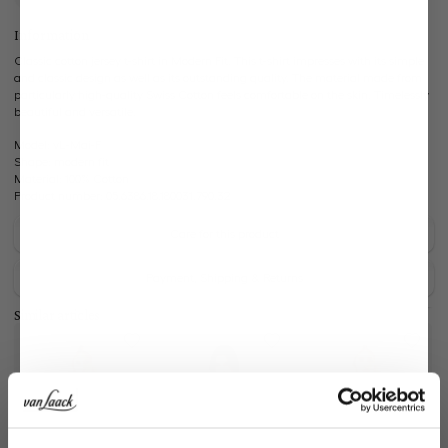
Information
Classic cotton jersey t-shirt in Modern Fit. This t-shirt impresses with its simple
and classic design as well as its outstanding quality. The material made from
particularly high-quality Swiss Cotton feels comfortable on the skin. Timelessly
beautiful and versatile.
Model:
vL-Mai-F
Shape:
modern fit
Material:
100% Cotton
Product number:
05.6386.18.180031.790.32
Care for this product
Payment, Shipping & Returns
Similar articles