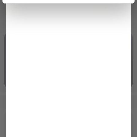
made of bouclé knit
7/8 length slim fit
in stretch fabric
€199.95
€279.95
€129.95
€249.95
€159.95
Swiss Cotton Jersey
More info
Women
Clothing
Tops & T-Shirts
/
/
Receive our newsletter