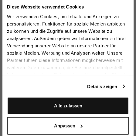
Jetzt 15€ sparen!
Diese Webseite verwendet Cookies
Melden Sie sich zu unserem Newsletter an und
Wir verwenden Cookies, um Inhalte und Anzeigen zu
sparen Sie 15€ auf Ihre Bestellung!
personalisieren, Funktionen für soziale Medien anbieten
T-Shirt
T-Shirt
Shirt Blouse
Sh
zu können und die Zugriffe auf unsere Website zu
bl
Email
in Swiss Cotton Jersey
in Swiss Cotton Jersey
in Natté with Short Sleeves
wi
analysieren. Außerdem geben wir Informationen zu Ihrer
€119.95
€119.95
€149.95
€
Verwendung unserer Website an unsere Partner für
soziale Medien, Werbung und Analysen weiter. Unsere
Vorname
Nachname
Partner führen diese Informationen möglicherweise mit
Buy together with
weiteren Daten zusammen, die Sie ihnen bereitgestellt
haben oder die sie im Rahmen Ihrer Nutzung der Dienste
Geburtstag
gesammelt haben.
Details zeigen
Anmelden
Alle zulassen
Anpassen
Cardigan
Business trousers
Braided Belt