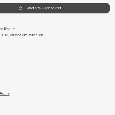
Select size & Add to cart
se Retoure
s 11:00, Versand am selben Tag
Returns