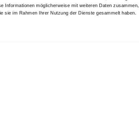
se Informationen möglicherweise mit weiteren Daten zusammen, 
 die sie im Rahmen Ihrer Nutzung der Dienste gesammelt haben.
ort-sleeved
Jersey T-Shirt
Jersey T-Shirt
ouse
th ruffles
in Swiss Cotton
in Swiss Cotton