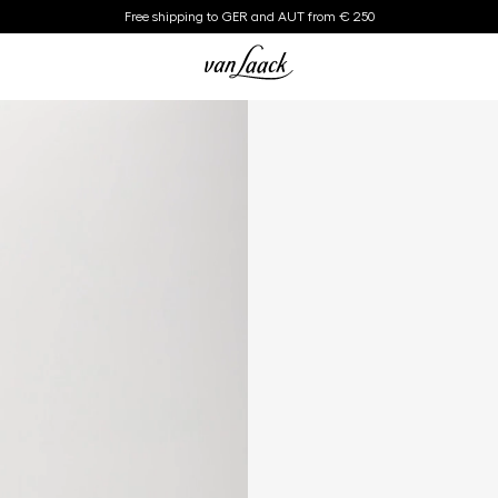
Free shipping to GER and AUT from € 250