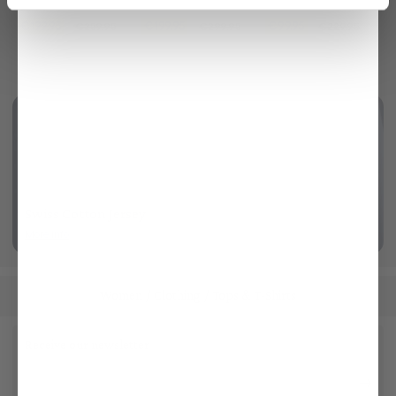
with straight leg
in openwork knit with cashmere
with prong buckle
€199.95
€199.95
€99.95
€259.95
€299.95
€229.95
Swiss Cotton Jersey
More info
Women
Clothing
Tops & T-Shirts
/
/
Receive our newsletter