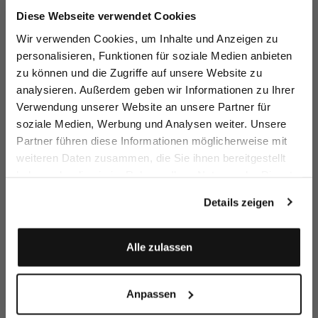
Jetzt 15€ sparen!
Diese Webseite verwendet Cookies
Melden Sie sich zu unserem Newsletter an und
Wir verwenden Cookies, um Inhalte und Anzeigen zu
sparen Sie 15€ auf Ihre Bestellung!
personalisieren, Funktionen für soziale Medien anbieten
Jersey T-Shirt
Jersey T-Shirt
Shirt Blouse
Sh
zu können und die Zugriffe auf unsere Website zu
bl
Email
in Swiss Cotton
in Swiss Cotton
in Natté with Short Sleeves
wi
analysieren. Außerdem geben wir Informationen zu Ihrer
€119.95
€119.95
€149.95
€
Verwendung unserer Website an unsere Partner für
soziale Medien, Werbung und Analysen weiter. Unsere
Vorname
Nachname
Partner führen diese Informationen möglicherweise mit
Buy together with
weiteren Daten zusammen, die Sie ihnen bereitgestellt
haben oder die sie im Rahmen Ihrer Nutzung der Dienste
Geburtstag
gesammelt haben.
Details zeigen
Anmelden
Alle zulassen
Anpassen
Jeans
Cardigan
Leather belt