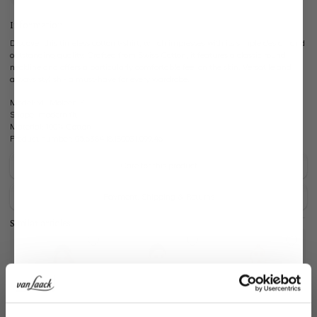
Information
Discover this timeless cotton t-shirt, which impresses with its simple design and
outstanding quality. Crafted from Swiss Cotton, it features a classic round
neckline and offers a particularly comfortable feel on the skin. Versatile and
always stylish - a must-have for every wardrobe.
Model:
vL-Moleen-F
Shape:
modern fit
Material:
100% Cotton
Product number:
05.6384.18.180031.099.46
Care for this product
Payment, Shipping & Returns
Similar articles