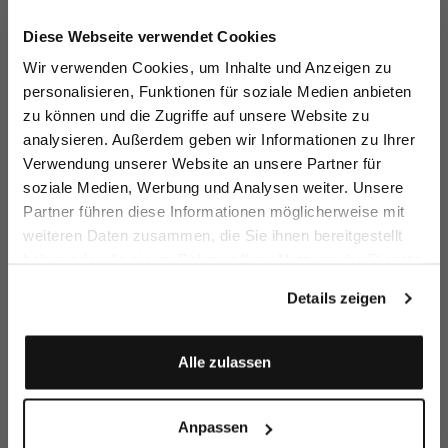
Jetzt 15€ sparen!
Diese Webseite verwendet Cookies
Melden Sie sich zu unserem Newsletter an und
Wir verwenden Cookies, um Inhalte und Anzeigen zu
sparen Sie 15€ auf Ihre Bestellung!
personalisieren, Funktionen für soziale Medien anbieten
zu können und die Zugriffe auf unsere Website zu
Shirt blouse
Sh
Striped shirt
Jersey Shirt Blouse
Email
analysieren. Außerdem geben wir Informationen zu Ihrer
blouse
with floral print
with embroidered sleeves
in Swiss Cotton
Verwendung unserer Website an unsere Partner für
€189.95
€
€249.95
€99.95
€299.95
€199.95
soziale Medien, Werbung und Analysen weiter. Unsere
Vorname
Nachname
Partner führen diese Informationen möglicherweise mit
weiteren Daten zusammen, die Sie ihnen bereitgestellt
Buy together with
haben oder die sie im Rahmen Ihrer Nutzung der Dienste
Geburtstag
gesammelt haben.
Details zeigen
Anmelden
Alle zulassen
Anpassen