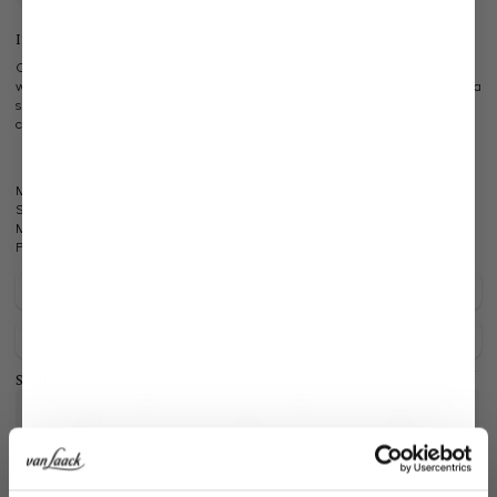
Information
Classic cotton jersey button-down blouse in Modern Fit. This blouse impresses
with its simple and classic design as well as its outstanding quality. It features a
shirt collar, long sleeves, and a timelessly beautiful cut. The material feels
comfortable on the skin. Timelessly beautiful and versatile.
Shirt collar
Model:
vL-Minni-F
Shape:
modern fit
Material:
100% Cotton
Product number:
05.6703.18.180031.099.38
Care for this product
Payment, Shipping & Returns
Similar articles