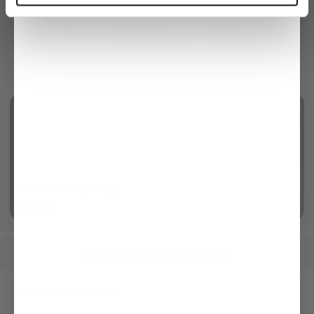
Suit Trousers
Cardigan
Braided Belt
in Wool Stretch
in openwork knit with cashmere
two tone
€269.95
€199.95
€89.95
€299.95
€179.95
Swiss Cotton Jersey
More info
Women
Blouses
Casual Blouses
/
/
Receive our newsletter