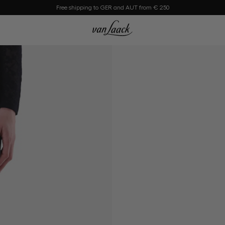
Free shipping to GER and AUT from € 250