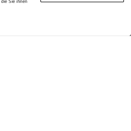
die Sie ihnen
he look
Shop the look