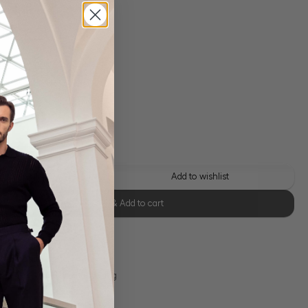
 shipping costs
y time: 1-3 days
 this look
Add to wishlist
Select size & Add to cart
se Retoure
s 11:00, Versand am selben Tag