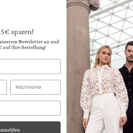
Suit Trousers
in Wool Stretch
€269.95
Prices incl. VAT plus
 15€ sparen!
Available, deliver
 unserem Newsletter an und
€ auf Ihre Bestellung!
Color:
Deep Navy Blue
Shop
Nachname
30 Tage kostenlo
Bei Bestellung bi
Anmelden