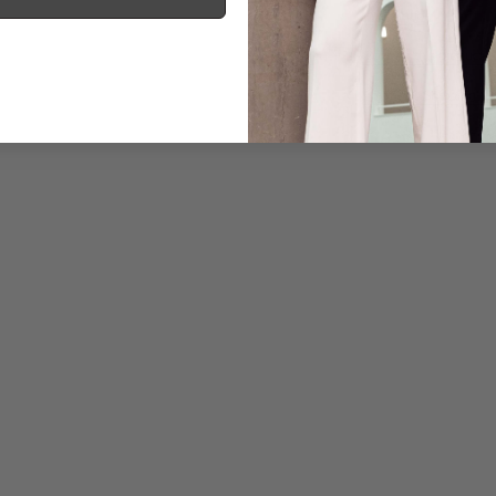
Information
Care for this product
Payment, Shipping & 