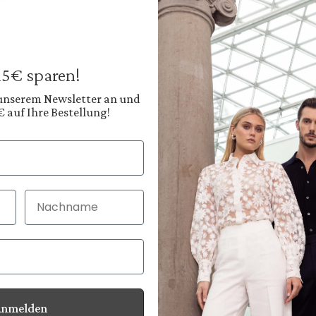
Suit Trousers
in Wool Stretch
€269.95
Prices incl. VAT plus
 15€ sparen!
Available, deliver
 unserem Newsletter an und
€ auf Ihre Bestellung!
Color:
Deep Navy Blue
Shop
Nachname
30 Tage kostenlo
Bei Bestellung bi
Anmelden