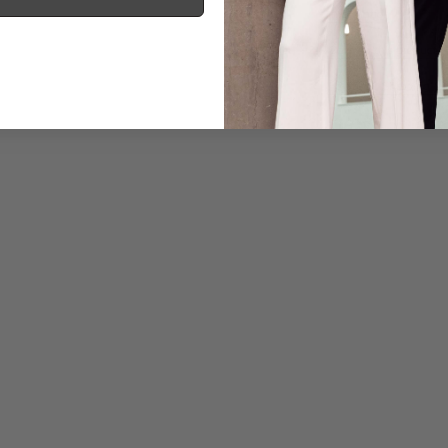
Information
Care for this product
Payment, Shipping & 