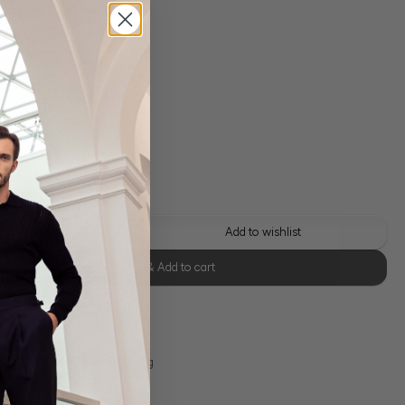
 shipping costs
y time: 1-3 days
 this look
Add to wishlist
Select size & Add to cart
se Retoure
s 11:00, Versand am selben Tag