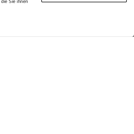
die Sie ihnen
he look
Shop the look