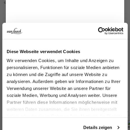
class quality and modern charm.
Classic cut
Very versatile for formal and informal occasions
Model:
vL-Filip-XX
Material:
100% Lyocell
Product number:
80.7743..Z52000.790.50
Care for this product
Jetzt 15€ sparen!
Diese Webseite verwendet Cookies
Melden Sie sich zu unserem Newsletter an und
Payment, Shipping & Returns
Wir verwenden Cookies, um Inhalte und Anzeigen zu
sparen Sie 15€ auf Ihre Bestellung!
personalisieren, Funktionen für soziale Medien anbieten
Similar articles
zu können und die Zugriffe auf unsere Website zu
Email
Ja
analysieren. Außerdem geben wir Informationen zu Ihrer
Jacket
Jacket
Virgin wool jacket
in
Verwendung unserer Website an unsere Partner für
in technical mesh
in technical mesh
with peaked lapels
€3
soziale Medien, Werbung und Analysen weiter. Unsere
€399.95
€399.95
€499.95
Vorname
Nachname
Partner führen diese Informationen möglicherweise mit
weiteren Daten zusammen, die Sie ihnen bereitgestellt
haben oder die sie im Rahmen Ihrer Nutzung der Dienste
Buy together with
Geburtstag
gesammelt haben.
Details zeigen