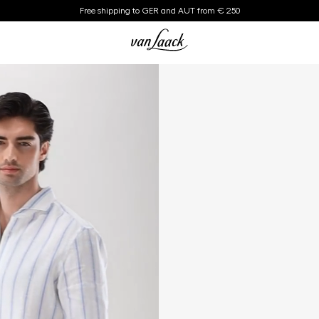
Free shipping to GER and AUT from € 250