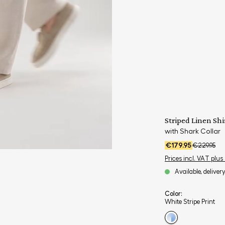
Striped Linen Shi
with Shark Collar
€179.95
€229.95
Prices incl. VAT plus
Available, deliver
Color:
White Stripe Print