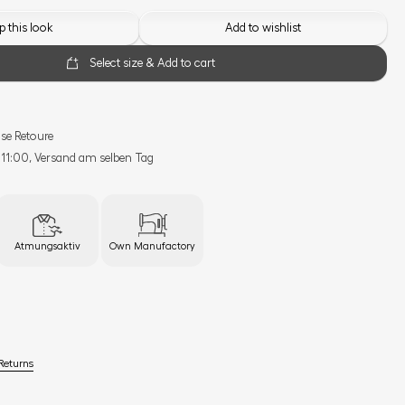
 this look
Add to wishlist
Select size & Add to cart
se Retoure
s 11:00, Versand am selben Tag
Atmungsaktiv
Own Manufactory
Returns