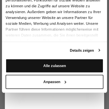
zu können und die Zugriffe auf unsere Website zu
Email
analysieren. Außerdem geben wir Informationen zu Ihrer
Verwendung unserer Website an unsere Partner für
soziale Medien, Werbung und Analysen weiter. Unsere
Vorname
Nachname
Partner führen diese Informationen möglicherweise mit
Linen tunic
Linen tunic
Sh
Slip on blouse
with tie strap
with tie strap
in silk
weiteren Daten zusammen, die Sie ihnen bereitgestellt
€149.95
€149.95
€
€199.95
€229.95
€229.95
€299.95
haben oder die sie im Rahmen Ihrer Nutzung der Dienste
Geburtstag
gesammelt haben.
Details zeigen
Buy together with
Anmelden
Alle zulassen
Anpassen