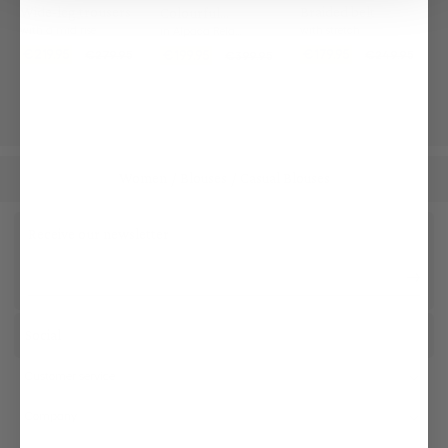
Wide-leg trousers
Braided belt
Colourful
Cardigan
with a mid rise
with stretch
in Alpaca Relaxed Fit
€219.95
€179.95
€199.95
€279.95
€249.95
€399.95
Women
Blouses
Casual Blouses
/
/
Receive our newsletter
Social
Customer service
Company