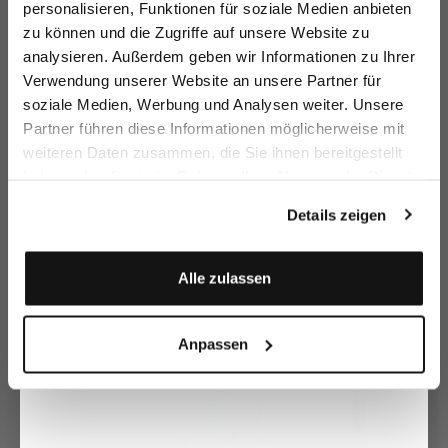
personalisieren, Funktionen für soziale Medien anbieten
zu können und die Zugriffe auf unsere Website zu
Email
analysieren. Außerdem geben wir Informationen zu Ihrer
Verwendung unserer Website an unsere Partner für
soziale Medien, Werbung und Analysen weiter. Unsere
Vorname
Nachname
Partner führen diese Informationen möglicherweise mit
Shirt blouse
Blouse
P
Loose-fit shirt
weiteren Daten zusammen, die Sie ihnen bereitgestellt
blouse
with gathers
with ruffles
with crinkle effect
haben oder die sie im Rahmen Ihrer Nutzung der Dienste
€99.95
€139.95
€
€149.95
€199.95
€229.95
€299.95
Geburtstag
gesammelt haben.
Details zeigen
Buy together with
Anmelden
Alle zulassen
Anpassen