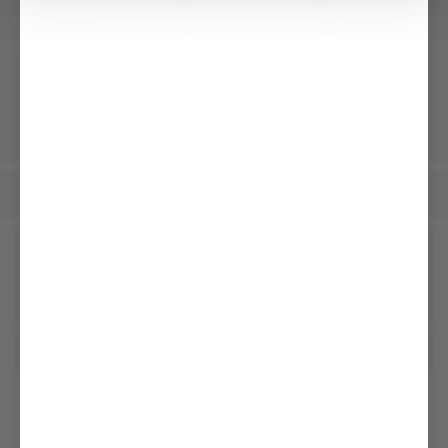
Cardigan
Jeans
Braided belt
made of bouclé knit
wide leg
with stretch
€199.95
€199.95
€179.95
€249.95
€299.95
€249.95
Women
Blouses
Casual Blouses
/
/
Receive our newsletter
Social
Customer service
Company