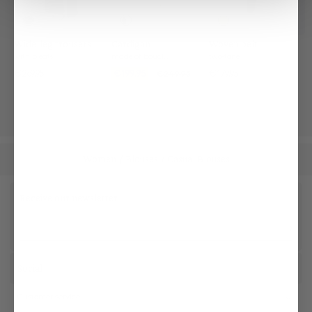
Wide-leg trousers
Cardigan
Woven belt
with pleats
made of bouclé knit
two-tone
€269.95
€199.95
€179.95
€249.95
Women
Blouses
Casual Blouses
/
/
Receive our newsletter
Social
Customer service