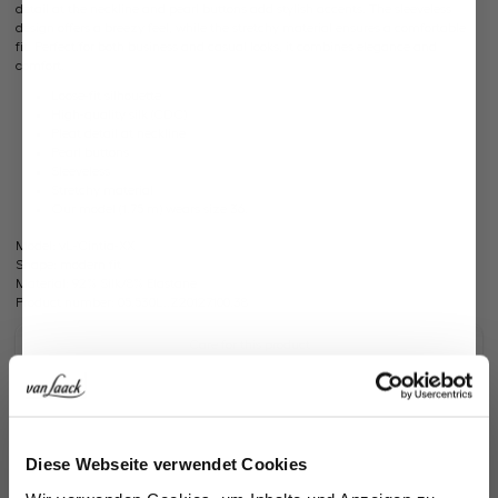
detail at the neckline and pearl buttons add stylish accents. The sleeveless
design offers a breezy feel, while the stretchy material ensures a comfortable
fit. Perfect for both business and casual looks, it combines elegance and
comfort.
Loose-fit silhouette
High-quality silk (CDC)
Pleat detail at neckline
Pearl buttons
Sleeveless
Stretchy material
Our model (1.75 m) wears size 36.
Model:
vL-Cintia-XX
Shape:
modern fit
Material:
92% Silk/8% Elastane
Product number:
05.530L..Z20127.100.38
Care for this product
Payment, Shipping & Returns
Similar articles
Jetzt 15€ sparen!
Diese Webseite verwendet Cookies
Melden Sie sich zu unserem Newsletter an und