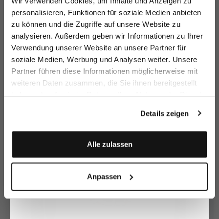
Wir verwenden Cookies, um Inhalte und Anzeigen zu
sparen Sie 15€ auf Ihre Bestellung!
personalisieren, Funktionen für soziale Medien anbieten
zu können und die Zugriffe auf unsere Website zu
Email
analysieren. Außerdem geben wir Informationen zu Ihrer
Verwendung unserer Website an unsere Partner für
soziale Medien, Werbung und Analysen weiter. Unsere
Vorname
Nachname
Partner führen diese Informationen möglicherweise mit
weiteren Daten zusammen, die Sie ihnen bereitgestellt
Short-sleeved shirt
Short-sleeved shirt
Li
Tunic
blouse
blouse
with postcard print
made of linen with crochet collar
made of silk with paisley print
haben oder die sie im Rahmen Ihrer Nutzung der Dienste
Geburtstag
€149.95
€179.95
€
€219.95
€199.95
€259.95
€299.95
gesammelt haben.
Details zeigen
Buy together with
Anmelden
Alle zulassen
Anpassen