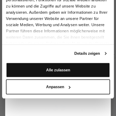
zu können und die Zugriffe auf unsere Website zu
Email
analysieren. Außerdem geben wir Informationen zu Ihrer
Verwendung unserer Website an unsere Partner für
soziale Medien, Werbung und Analysen weiter. Unsere
Tunic blouse
Vorname
Nachname
Partner führen diese Informationen möglicherweise mit
in poplin
Short-sleeved shirt
Short-sleeved shirt
Li
blouse
blouse
relaxed fit
made of linen with crochet collar
€99.95
weiteren Daten zusammen, die Sie ihnen bereitgestellt
€169.95
€79.95
€179.95
€
€149.95
€259.95
haben oder die sie im Rahmen Ihrer Nutzung der Dienste
Geburtstag
gesammelt haben.
Details zeigen
Buy together with
Anmelden
Alle zulassen
Anpassen