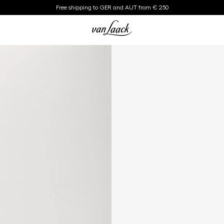
Free shipping to GER and AUT from € 250