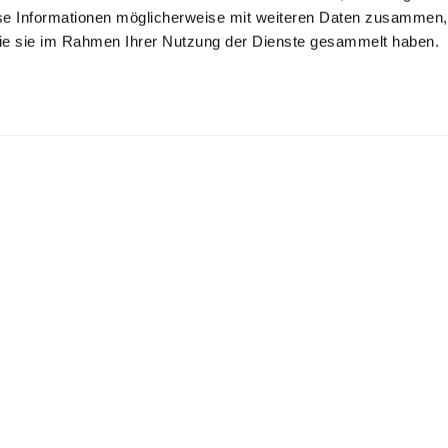
se Informationen möglicherweise mit weiteren Daten zusammen, 
 die sie im Rahmen Ihrer Nutzung der Dienste gesammelt haben.
rsey T-Shirt
Shirt Blouse
Jersey T-Shirt
 Swiss Cotton
in Natté with Short Sleeves
in Swiss Cotton