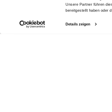
Unsere Partner führen die
bereitgestellt haben oder
Details zeigen
Similar articles
Top
T-Shirt
Je
Top
in Swiss Cotton Jersey
in Swiss Cotton Jersey
in
in Swiss Cotton Jersey