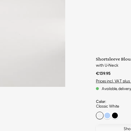
Shortsleeve Blou
with U-Neck
€139.95
Prices incl. VAT plus
Available, deliver
Color:
Classic White
Shop