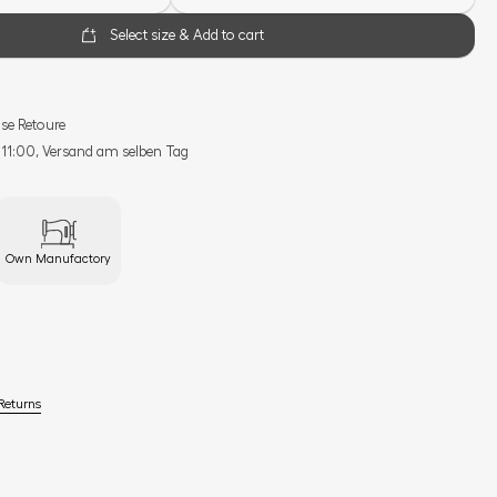
Select size & Add to cart
se Retoure
s 11:00, Versand am selben Tag
Own Manufactory
Returns