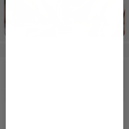
Crafted in our own Manufactory
More info
Men
Shirts
Easy Iron Shirts
/
/
Receive our newsletter
Social
Customer service
Company