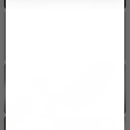
More info
Wrinkle free
More info
AI
100/2 two ply double twisted twill
More info