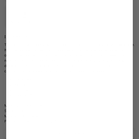
Own Manufactory
Information
This non-iron van Laack twill shirt adds a versatile must-have to your wardrobe.
It is a perfect companion that is ideal for leisure, home office, office or events
and can be worn on any occasion. The particularly high-quality woven twill is
made of high-quality cotton, comfortable to wear and very easy to grip with its
diagonal structure. In a tailor-fit cut, the business shirt offers a high level of
comfort. The shark collar and the sports cuffs add visual accents.
Shark collar
Non-iron
Fit: Tailor Fit
Sports cuff
Model:
vL-Rivara-LTFN
Shape:
tailor fit
Material:
100% Cotton
Product number:
20.2020.FQ.132241.000.42
Care for this product