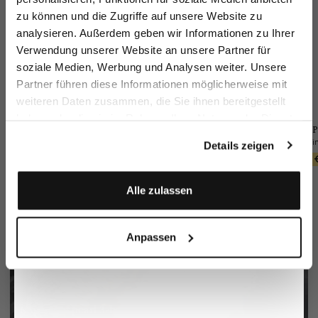
zu können und die Zugriffe auf unsere Website zu
Email
analysieren. Außerdem geben wir Informationen zu Ihrer
Verwendung unserer Website an unsere Partner für
soziale Medien, Werbung und Analysen weiter. Unsere
Vorname
Nachname
Partner führen diese Informationen möglicherweise mit
weiteren Daten zusammen, die Sie ihnen bereitgestellt
haben oder die sie im Rahmen Ihrer Nutzung der Dienste
Geburtstag
vL-Feliks2-PO1
Braided Belt
P
Wool Trousers
gesammelt haben.
with Leather Tips
Slim Fit
Details zeigen
€299.95
€449.95
€90.95
€249.95
€129.95
Anmelden
Alle zulassen
Anpassen
Mother of pearl 3-hole button