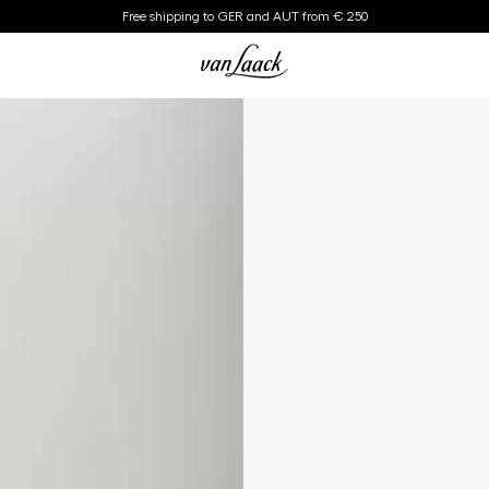
Free shipping to GER and AUT from € 250