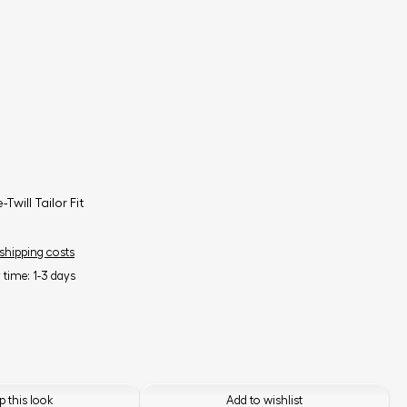
-Twill Tailor Fit
 shipping costs
y time: 1-3 days
 this look
Add to wishlist