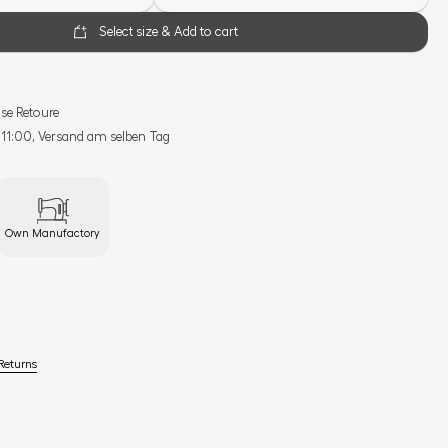
Select size & Add to cart
se Retoure
s 11:00, Versand am selben Tag
Own Manufactory
Returns