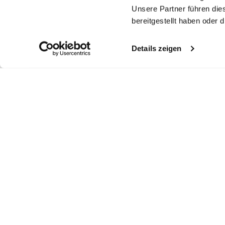
Unsere Partner führen die
bereitgestellt haben oder
Details zeigen
Similar articles
Wrinkle free Shirt
Double Cuff Shirt
Wrinkle free twill
Wr
shirt
with shark collar
in Wrinkle-Free Fine-Twill
with double cuffs