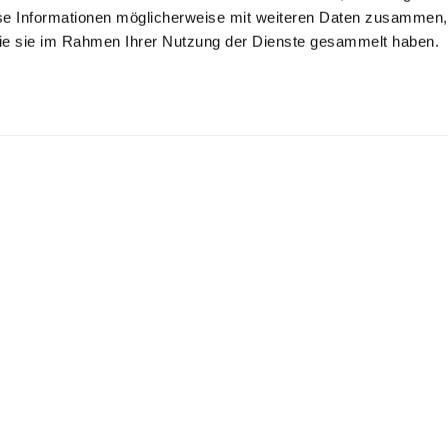
se Informationen möglicherweise mit weiteren Daten zusammen, 
 die sie im Rahmen Ihrer Nutzung der Dienste gesammelt haben.
inkle free Shirt
Shirt
Wrinkle Free Fine-
Twill Shirt
with shark collar
in Wrinkle Free Fine-Twill Tailor Fit
with kent collar