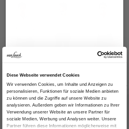
Wrinkle free Shirt
Wrinkle free Shirt
Double Cuff Shirt
Wr
sh
with shark collar
with shark collar
in Wrinkle-Free Fine-Twill
Jetzt 15€ sparen!
€169.95
€169.95
€179.95
€1
Diese Webseite verwendet Cookies
Melden Sie sich zu unserem Newsletter an und
Wir verwenden Cookies, um Inhalte und Anzeigen zu
sparen Sie 15€ auf Ihre Bestellung!
personalisieren, Funktionen für soziale Medien anbieten
Buy together with
zu können und die Zugriffe auf unsere Website zu
Email
analysieren. Außerdem geben wir Informationen zu Ihrer
Verwendung unserer Website an unsere Partner für
soziale Medien, Werbung und Analysen weiter. Unsere
Vorname
Nachname
Partner führen diese Informationen möglicherweise mit