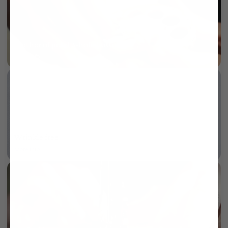
Mother of pearl 3-hole button
More info
Wrinkle free
More info