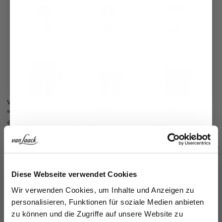
Wrinkle Free Fine-
Stand-up collar
Wrinkle free Shirt
St
Twill Shirt
shirt
sh
with kent collar
made in wrinkle free twill
with shark collar
€169.95
€169.95
€169.95
€1
Buy together with
Jetzt 15€ sparen!
Diese Webseite verwendet Cookies
Melden Sie sich zu unserem Newsletter an und
Wir verwenden Cookies, um Inhalte und Anzeigen zu
sparen Sie 15€ auf Ihre Bestellung!
personalisieren, Funktionen für soziale Medien anbieten
zu können und die Zugriffe auf unsere Website zu
Email