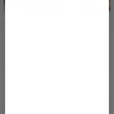
Crafted in our own Manufactory
More info
Men
Shirts
Easy Iron Shirts
/
/
Receive our newsletter
Social
Customer service
Company
Legal & Compliance
Storefinder