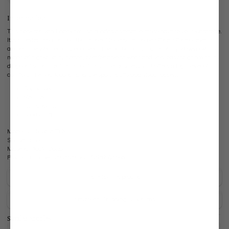
Information
This non-iron van Laack twill shirt adds a versatile must-have to your wardrobe.
It is a perfect companion that is ideal for leisure, home office, office or events
and can be worn on any occasion. The particularly high-quality woven twill is
made of high-quality cotton, comfortable to wear and very easy to grip with its
diagonal structure. In a tailor-fit cut, the business shirt offers a high level of
comfort. The shark collar and the sports cuffs add visual accents.
Shark collar
Non-iron
Fit: Tailor Fit
Sports cuff
Model:
vL-Rivara-TFN
Shape:
tailor fit
Material:
100% Cotton
Product number:
20.2020.BQ.132959.720.46
Care for this product
Payment, Shipping & Returns
Similar articles