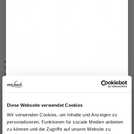
Wrinkle Free Fine-
Wrinkle free Shirt
Stand-up collar
St
Twill Shirt
shirt
sh
with kent collar
with shark collar
made in wrinkle free twill
€169.95
€169.95
€169.95
€1
Buy together with
Jetzt 15€ sparen!
Diese Webseite verwendet Cookies
Melden Sie sich zu unserem Newsletter an und
Wir verwenden Cookies, um Inhalte und Anzeigen zu
sparen Sie 15€ auf Ihre Bestellung!
personalisieren, Funktionen für soziale Medien anbieten
zu können und die Zugriffe auf unsere Website zu
Email