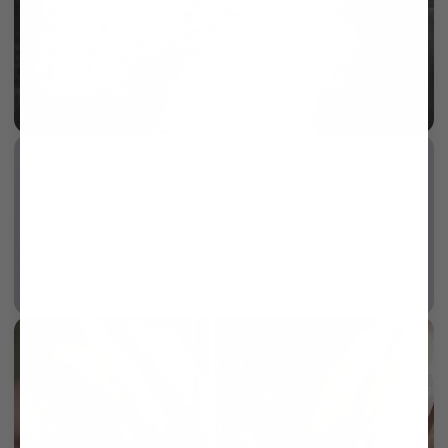
Mother of pearl 3-hole button
More info
Wrinkle free
More info