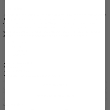
Information
This non-iron van Laack twill shirt adds a versatile must-have to your wardrobe.
It is a perfect companion that is ideal for leisure, home office, office or events
and can be worn on any occasion. The particularly high-quality woven twill is
made of high-quality cotton, comfortable to wear and very easy to grip with its
diagonal structure. In a tailor-fit cut, the business shirt offers a high level of
comfort. The shark collar and the sports cuffs add visual accents.
Shark collar
Non-iron
Fit: Tailor Fit
Sports cuff
Model:
vL-Rivara-TFN
Shape:
tailor fit
Material:
100% Cotton
Product number:
20.2020.BQ.132959.720.43
Care for this product
Payment, Shipping & Returns
Similar articles