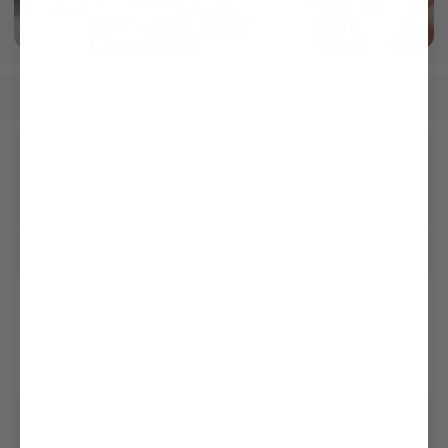
Crafted in our own Manufactory
More info
Men
Shirts
Easy Iron Shirts
/
/
Receive our newsletter
Social
Customer service
Company
Legal & Compliance
Storefinder