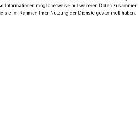
se Informationen möglicherweise mit weiteren Daten zusammen, 
 die sie im Rahmen Ihrer Nutzung der Dienste gesammelt haben.
ouse with
Pleated shirt
Shirt Blouse
blouse
chalice collar in poplin
made of poplin
in poplin