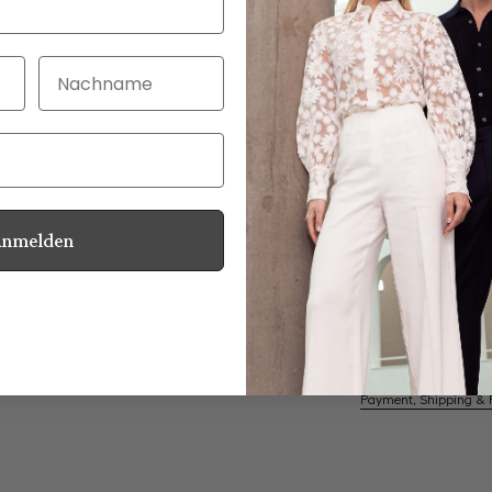
Nachname
30 Tage kostenlo
Bei Bestellung bi
Anmelden
Mother of Pearl
Information
Care for this product
Payment, Shipping & 