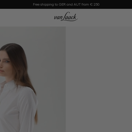
Free shipping to GER and AUT from € 250