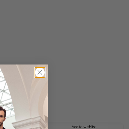
 shipping costs
y time: 1-3 days
 this look
Add to wishlist