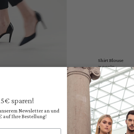
Shirt Blouse
in poplin
€169.95
Prices incl. VAT plus
Available, deliver
 15€ sparen!
Color:
Classic White
 unserem Newsletter an und
€ auf Ihre Bestellung!
Shop