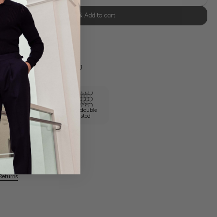
Select size & Add to cart
se Retoure
s 11:00, Versand am selben Tag
100/2 double
Own Manufactory
twisted
Returns