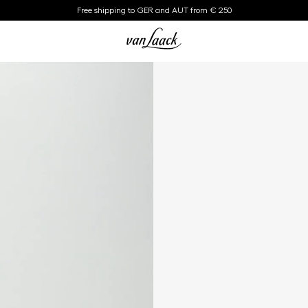
Free shipping to GER and AUT from € 250