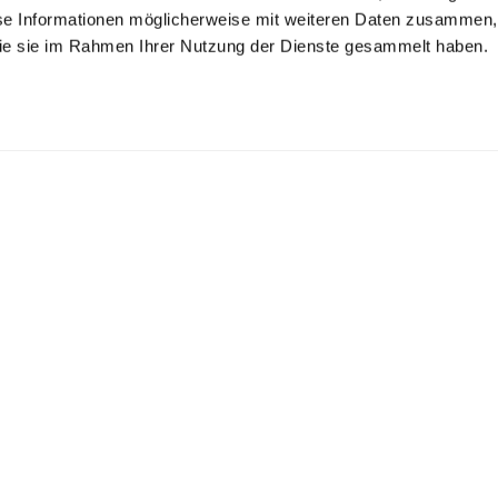
se Informationen möglicherweise mit weiteren Daten zusammen, 
 die sie im Rahmen Ihrer Nutzung der Dienste gesammelt haben.
irt Blouse
Poplin Shirt Blouse
Blouse with
 poplin
with Button Down Collar
chalice collar in poplin