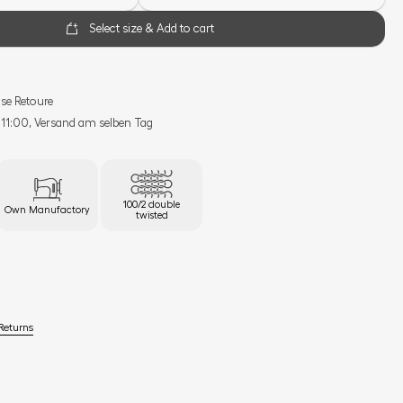
Select size & Add to cart
se Retoure
s 11:00, Versand am selben Tag
100/2 double
Own Manufactory
twisted
Returns