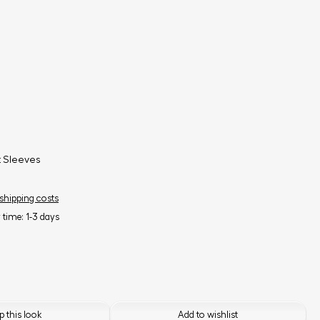
t Sleeves
 shipping costs
y time: 1-3 days
 this look
Add to wishlist