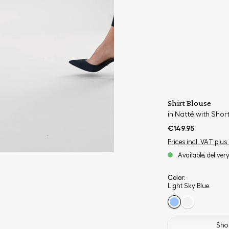
Shirt Blouse
in Natté with Shor
€149.95
Prices incl. VAT plus
Available, deliver
Color:
Light Sky Blue
Shop