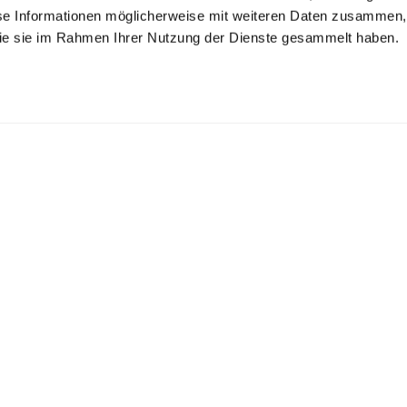
se Informationen möglicherweise mit weiteren Daten zusammen, 
 die sie im Rahmen Ihrer Nutzung der Dienste gesammelt haben.
irt Blouse
Short-sleeved shirt
T-Shirt
blouse
with 4-way stretch
relaxed fit
in Swiss Cotton Jersey