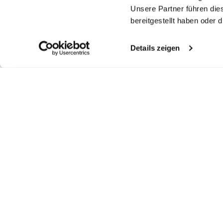
Unsere Partner führen die
bereitgestellt haben oder
Details zeigen
Similar articles
Jersey T-Shirt
Jersey T-Shirt
T-Shirt
Sh
in Swiss Cotton
in Swiss Cotton
in Swiss Cotton Jersey