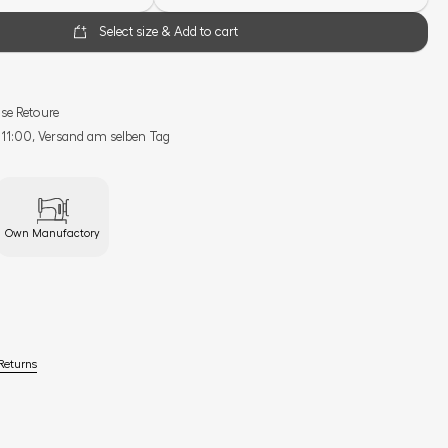
Select size & Add to cart
se Retoure
s 11:00, Versand am selben Tag
Own Manufactory
Returns