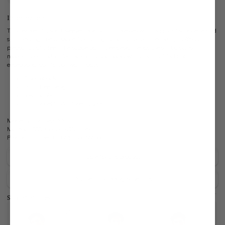
Information
This relaxed-fit, short-sleeved polo shirt impresses with its casual silhouette and
summery lightness. Made from a high-quality cotton-linen knit, it offers a
pleasantly airy feel. The subtle palm tree design lends the shirt a stylish,
modern touch. Ideal for relaxed, casual looks with a natural feel and
exceptional comfort on warm days.
Openwork Knit
Palm Tree Design
Breathable
Our model (1.86 m) wears size L
Model:
vL-Samero-XX
Material:
55% Cotton/45% Linen
Product number:
82.8651..S00366.100.S
Care for this product
Payment, Shipping & Returns
Similar articles