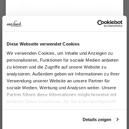
Jetzt 15€ sparen!
Diese Webseite verwendet Cookies
V-neck polo shirt
Knit polo shirt
Poloshirt
Po
Melden Sie sich zu unserem Newsletter an und
Wir verwenden Cookies, um Inhalte und Anzeigen zu
with striped structure in Air Cotton
with cashmere and jacquard texture
in Bouclé-Knit
sparen Sie 15€ auf Ihre Bestellung!
personalisieren, Funktionen für soziale Medien anbieten
€139.95
€199.95
€99.95
€1
€179.95
€249.95
€189.95
zu können und die Zugriffe auf unsere Website zu
Email
analysieren. Außerdem geben wir Informationen zu Ihrer
Verwendung unserer Website an unsere Partner für
Buy together with
soziale Medien, Werbung und Analysen weiter. Unsere
Vorname
Nachname
Partner führen diese Informationen möglicherweise mit
weiteren Daten zusammen, die Sie ihnen bereitgestellt
haben oder die sie im Rahmen Ihrer Nutzung der Dienste
Geburtstag
Belt
gesammelt haben.
Details zeigen
with silver buckle
€189.95