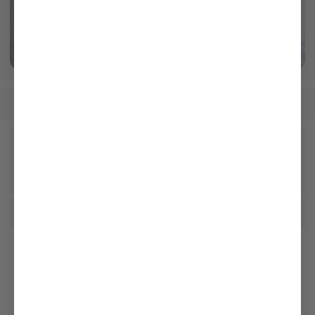
Baumwolle und Leinen gestrickt
More info
Men
Clothing
Poloshirts
/
/
Receive our newsletter
Social
Customer service
Company
Legal & Compliance