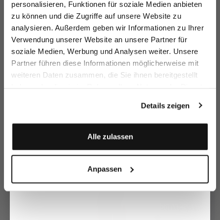
personalisieren, Funktionen für soziale Medien anbieten
zu können und die Zugriffe auf unsere Website zu
Email
analysieren. Außerdem geben wir Informationen zu Ihrer
Verwendung unserer Website an unsere Partner für
soziale Medien, Werbung und Analysen weiter. Unsere
Vorname
Nachname
Partner führen diese Informationen möglicherweise mit
Midi dress
Shirt dress
Knee-length Shirt
Kn
weiteren Daten zusammen, die Sie ihnen bereitgestellt
Dress
with eyelet embroidery
in linen
with Floral Print
haben oder die sie im Rahmen Ihrer Nutzung der Dienste
€329.95
€199.95
€279.95
€
€369.95
€299.95
€349.95
Geburtstag
gesammelt haben.
Details zeigen
Buy together with
Anmelden
Alle zulassen
Anpassen