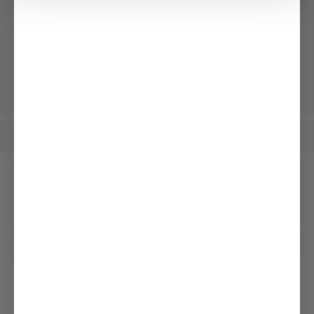
Cardigan
Jersey Tanktop
Cashmere scarf
made of bouclé knit
in Swiss Cotton
with fringes
€199.95
€119.95
€149.95
€249.95
€229.95
Women
Clothing
Dresses & Skirts
/
/
Receive our newsletter
Social
Customer service
Company