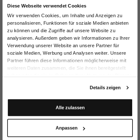
Jetzt 15€ sparen!
Diese Webseite verwendet Cookies
Melden Sie sich zu unserem Newsletter an und
Wir verwenden Cookies, um Inhalte und Anzeigen zu
sparen Sie 15€ auf Ihre Bestellung!
personalisieren, Funktionen für soziale Medien anbieten
Colourful
Oversize Cardigan
Cardigan
Lo
zu können und die Zugriffe auf unsere Website zu
Cardigan
in Alpaca Relaxed Fit
with open cable knit
in openwork knit with cashmere
in
Email
analysieren. Außerdem geben wir Informationen zu Ihrer
€199.95
€279.95
€199.95
€
€299.95
€399.95
€299.95
Verwendung unserer Website an unsere Partner für
soziale Medien, Werbung und Analysen weiter. Unsere
Vorname
Nachname
Partner führen diese Informationen möglicherweise mit
Buy together with
weiteren Daten zusammen, die Sie ihnen bereitgestellt
haben oder die sie im Rahmen Ihrer Nutzung der Dienste
Geburtstag
gesammelt haben.
Details zeigen
Anmelden
Alle zulassen
Anpassen
Knit trousers
Braided Belt
Lace T-shirt
in ultrafine merino
two tone
relaxed fit