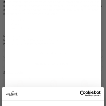
its lightweight finish and offers warmth on cool summer and spring nights. It
has a loose cut that is comfortable and feminine. The colorful striped pattern is
particularly summery and ensures a fresh summer look. Whether with jeans,
leggings or a skirt, this cardigan is versatile.
Relaxed fit
V-neck
colourful stripes
Model:
vL-Saidei-F
Material:
37%Wool/37%Alpaca/26%Polyamide
Product number:
09.9762.18.S00375.925.XL
Care for this product
Payment, Shipping & Returns
Similar articles