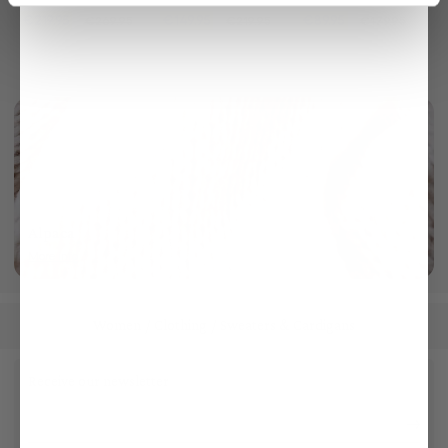
€219.95
€89.95
€149.95
€269.95
€179.95
€219.95
Alpaca
More info
Women
Clothing
Sweaters & Cardigans
/
/
Receive our newsletter