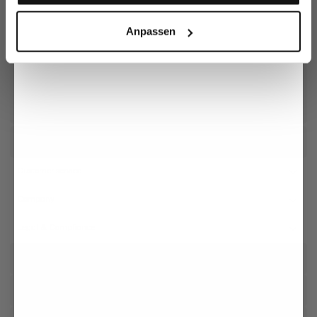
Add to cart
Valentine's Day
Anpassen
Receive our newsletter
Social
Customer service
Company
Legal & Compliance
Storefinder
Login