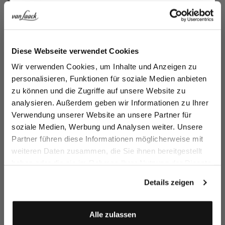
Jersey Shirt
Jersey Shirt
in Swiss Cotton
in Swiss Cotton
€199.95
€199.95
Jetzt 15€ sparen!
Add to cart
Add to cart
Diese Webseite verwendet Cookies
Melden Sie sich zu unserem Newsletter an und
Wir verwenden Cookies, um Inhalte und Anzeigen zu
sparen Sie 15€ auf Ihre Bestellung!
personalisieren, Funktionen für soziale Medien anbieten
zu können und die Zugriffe auf unsere Website zu
Email
analysieren. Außerdem geben wir Informationen zu Ihrer
Verwendung unserer Website an unsere Partner für
soziale Medien, Werbung und Analysen weiter. Unsere
Vorname
Nachname
Partner führen diese Informationen möglicherweise mit
weiteren Daten zusammen, die Sie ihnen bereitgestellt
haben oder die sie im Rahmen Ihrer Nutzung der Dienste
Geburtstag
gesammelt haben.
Details zeigen
Jersey Shirt
in Swiss Cotton
Anmelden
Alle zulassen
€199.95