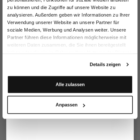
zu können und die Zugriffe auf unsere Website zu
Email
analysieren. Außerdem geben wir Informationen zu Ihrer
Verwendung unserer Website an unsere Partner für
soziale Medien, Werbung und Analysen weiter. Unsere
Vorname
Nachname
Partner führen diese Informationen möglicherweise mit
Blazer
Blazer
Blazer
Bl
knitted in tweed style
knitted in tweed style
in Tweed Knit
weiteren Daten zusammen, die Sie ihnen bereitgestellt
€269.95
€299.95
€249.95
€
€379.95
€379.95
€379.95
haben oder die sie im Rahmen Ihrer Nutzung der Dienste
Geburtstag
gesammelt haben.
Details zeigen
Buy together with
Anmelden
Alle zulassen
Anpassen