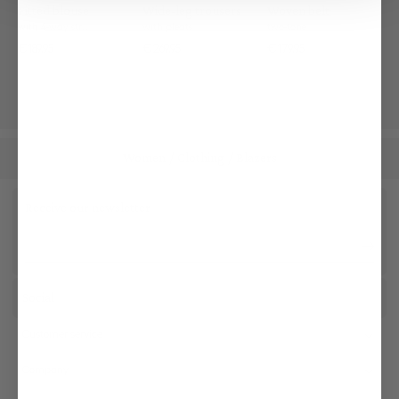
Fitted blouse
Wide-leg trousers
Woven belt
with 4-way stretch
with pleats
two-tone
€189.95
€269.95
€179.95
Women
Clothing
Blazers
/
/
Receive our newsletter
Social
Customer service
Company