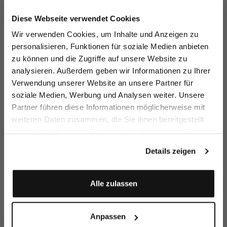
Jetzt 15€ sparen!
Diese Webseite verwendet Cookies
Melden Sie sich zu unserem Newsletter an und
Wir verwenden Cookies, um Inhalte und Anzeigen zu
sparen Sie 15€ auf Ihre Bestellung!
personalisieren, Funktionen für soziale Medien anbieten
zu können und die Zugriffe auf unsere Website zu
Sleeveless blouse
Shirt Blouse
Chalice Collar
Ch
Email
Blouse
Bl
analysieren. Außerdem geben wir Informationen zu Ihrer
with ruffles and bow
without sleeves
without sleeves
wi
Verwendung unserer Website an unsere Partner für
€129.95
€139.95
€149.95
€1
€179.95
soziale Medien, Werbung und Analysen weiter. Unsere
Vorname
Nachname
Partner führen diese Informationen möglicherweise mit
Buy together with
weiteren Daten zusammen, die Sie ihnen bereitgestellt
haben oder die sie im Rahmen Ihrer Nutzung der Dienste
Geburtstag
gesammelt haben.
Details zeigen
Anmelden
Alle zulassen
Anpassen