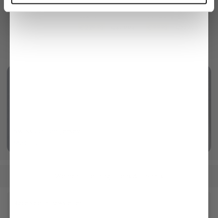
Wide-leg trousers
Cardigan
Leather belt
with pleats
loose fit
with prong buckle
€269.95
€229.95
€99.95
€349.95
€229.95
Swiss Cotton Jersey
More info
Women
Clothing
Tops & T-Shirts
/
/
Receive our newsletter