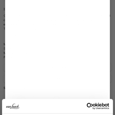
Information
Classic cotton jersey tank top in Slim Fit. This top impresses with its simple and
classic design as well as its outstanding quality. The material made of
exceptionally high-quality cotton fabric feels comfortable on the skin.
Timelessly beautiful and versatile.
Wide round neckline
Model:
vL-Manea-XX
Shape:
slim fit
Material:
100% Cotton
Product number:
05.6388..180031.000.36
Care for this product
Payment, Shipping & Returns
Similar articles