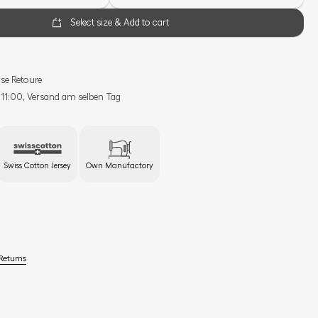
Select size & Add to cart
se Retoure
s 11:00, Versand am selben Tag
Swiss Cotton Jersey
Own Manufactory
Returns