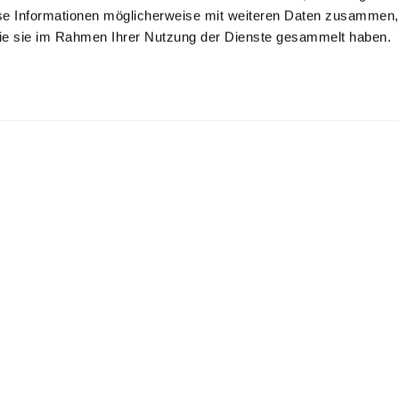
se Informationen möglicherweise mit weiteren Daten zusammen, 
 die sie im Rahmen Ihrer Nutzung der Dienste gesammelt haben.
riped twill shirt
Piqué shirt
Striped Jersey shirt
shed look
in long-staple cotton
with stand-up collar in Swiss cotton