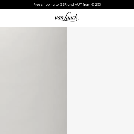
Free shipping to GER and AUT from € 250