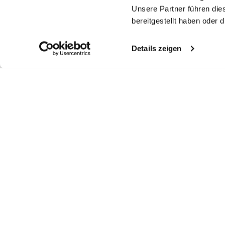
Unsere Partner führen die
bereitgestellt haben oder
Details zeigen
Similar articles
Stand-up collar
Shirt
Striped shirt
St
shirt
made in wrinkle free twill
with medaillon print tailor fit
with palm print
wa