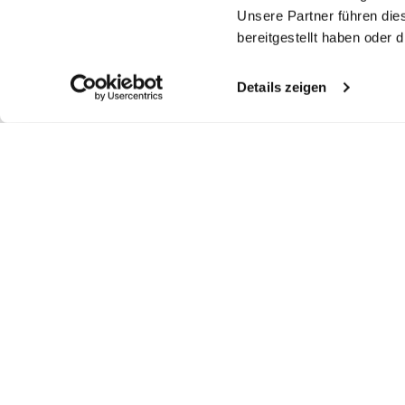
Unsere Partner führen die
bereitgestellt haben oder
Details zeigen
Similar articles
Jacket
Jacket
Jacket
Vi
in technical mesh
in technical mesh
in technical mesh