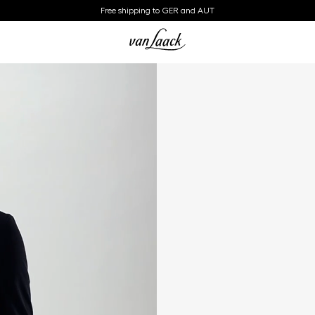
Free shipping to GER and AUT