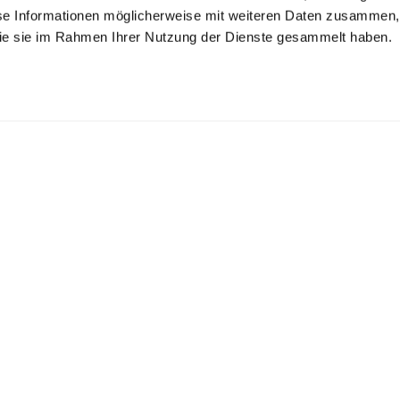
se Informationen möglicherweise mit weiteren Daten zusammen, 
 die sie im Rahmen Ihrer Nutzung der Dienste gesammelt haben.
rgin wool jacket
Jacket
Jacket
with peaked lapels
in velvet cord
in velvet cord