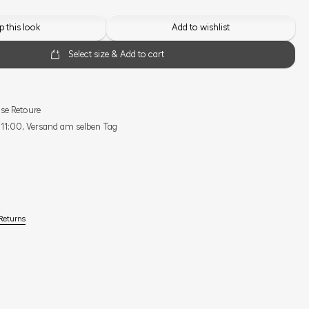
 this look
Add to wishlist
Select size & Add to cart
se Retoure
s 11:00, Versand am selben Tag
Returns