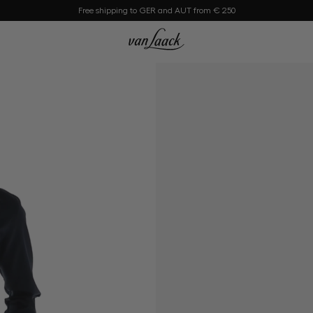
Free shipping to GER and AUT from € 250