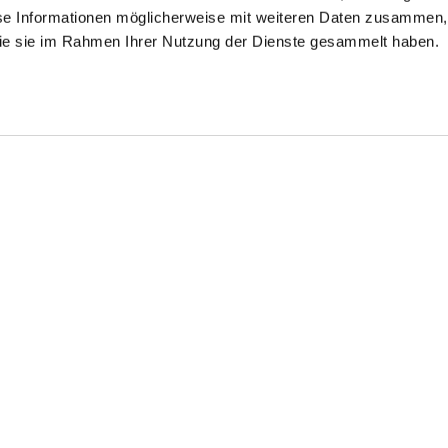
se Informationen möglicherweise mit weiteren Daten zusammen, 
 die sie im Rahmen Ihrer Nutzung der Dienste gesammelt haben.
inkle free Shirt
Business Shirt
Wrinkle Free Fine-
Twill Shirt
with shark collar
in Wrinkle Free Thin Striped Poplin
with kent collar