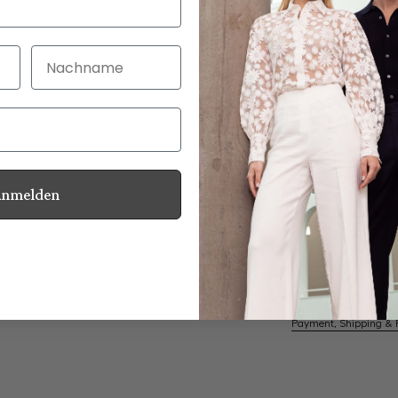
Nachname
30 Tage kostenlo
Bei Bestellung bi
Anmelden
Mother of Pearl
Information
Care for this product
Payment, Shipping & 