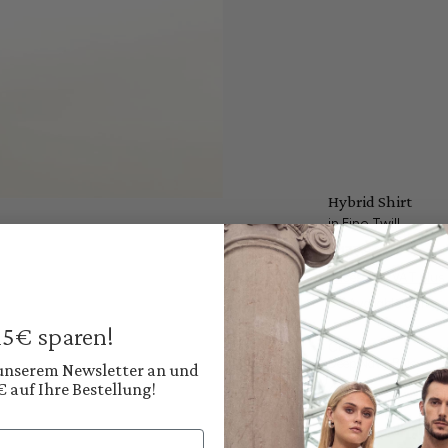
Hybrid Shirt
in Fine Twill
€179.95
Prices incl. VAT plus
Available, deliver
 15€ sparen!
Color:
Deep Navy Blue
 unserem Newsletter an und
€ auf Ihre Bestellung!
Shop