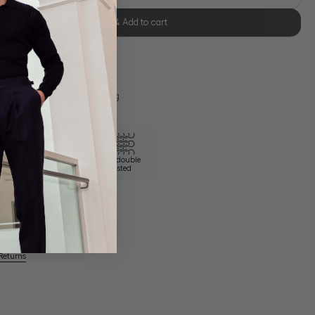
Select size & Add to cart
se Retoure
s 11:00, Versand am selben Tag
100/2 double
Wrinkle free
twisted
Returns