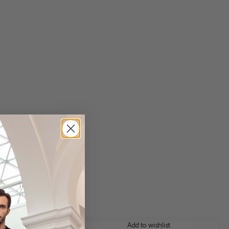
 shipping costs
y time: 1-3 days
 this look
Add to wishlist