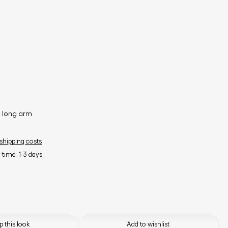
a long arm
 shipping costs
y time: 1-3 days
 this look
Add to wishlist