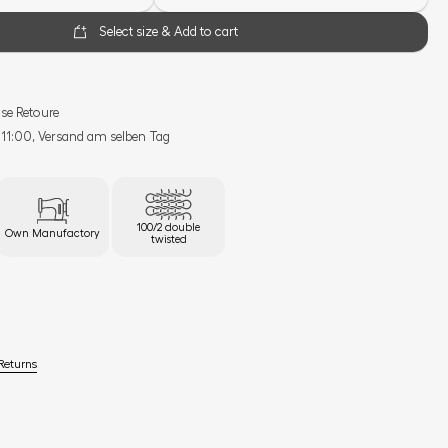
Select size & Add to cart
se Retoure
s 11:00, Versand am selben Tag
100/2 double
Own Manufactory
twisted
Returns