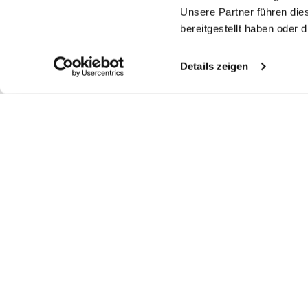
Unsere Partner führen die
bereitgestellt haben oder
Details zeigen
Similar articles
Evening shirt
Tuxedo Shirt
Evening Shirt
Ev
with kent collar Slim Fit
with Pleated Panel Tailor Fit
in Poplin with Wing Collar