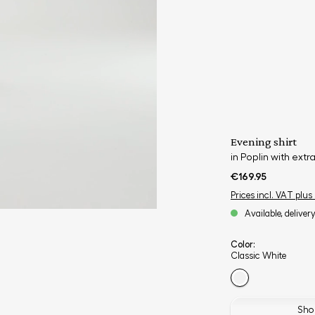
Evening shirt
in Poplin with extr
€169.95
Prices incl. VAT plus
Available, deliver
Color:
Classic White
Shop