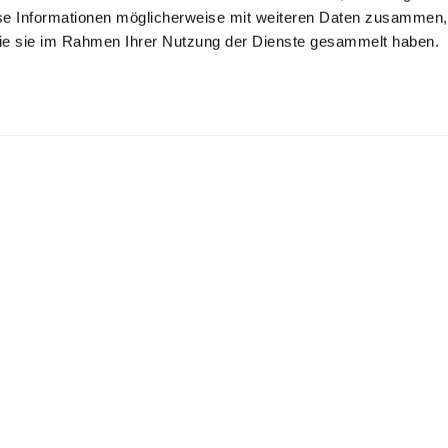
se Informationen möglicherweise mit weiteren Daten zusammen, 
 die sie im Rahmen Ihrer Nutzung der Dienste gesammelt haben.
ening Shirt
Evening Shirt
Tuxedo Shirt
in Poplin with Wing Collar
in Poplin with Wing Collar
with Pleated Panel Tailor Fit