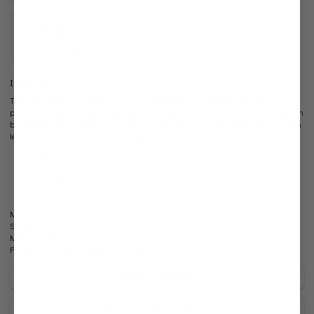
Own Manufactory
Information
This van Laack shirt expands your wardrobe with a versatile must-have. It is a
perfect companion that is ideal for leisure, home office, office or events and can
be worn on any occasion. The non-iron twill shirt in The tailored fit offers a high
level of comfort, while the Kent collar and French cuffs set visual accents.
Kent collar
Fit: Tailor Fit
Non-iron
Envelope Cuff
Model:
vL-Ret-DTFN
Shape:
tailor fit
Material:
100% Cotton
Product number:
20.2045.BQ.132241.000.44
Care for this product
Payment, Shipping & Returns