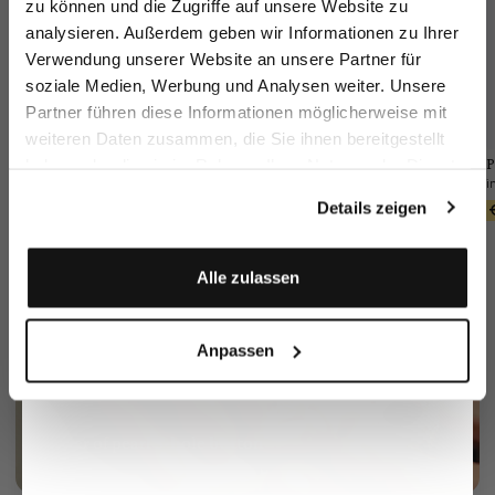
zu können und die Zugriffe auf unsere Website zu
Email
analysieren. Außerdem geben wir Informationen zu Ihrer
Verwendung unserer Website an unsere Partner für
soziale Medien, Werbung und Analysen weiter. Unsere
Vorname
Nachname
Partner führen diese Informationen möglicherweise mit
weiteren Daten zusammen, die Sie ihnen bereitgestellt
vL-Feliks2-PO1
Wool Trousers
Braided Belt
P
haben oder die sie im Rahmen Ihrer Nutzung der Dienste
Geburtstag
Slim Fit
with Leather Tips
gesammelt haben.
€299.95
€449.95
Details zeigen
€249.95
€90.95
€129.95
Anmelden
Alle zulassen
Anpassen
Mother of pearl 3-hole button
More info