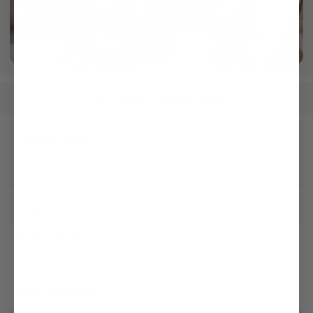
Crafted in our own Manufactory
More info
Men
Shirts
Easy Iron Shirts
/
/
Receive our newsletter
Social
Customer service
Company
Legal & Compliance