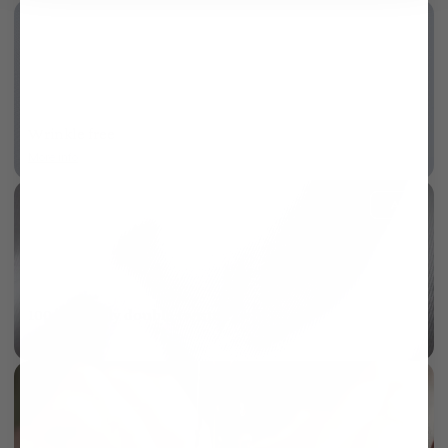
Wrinkle free
More info
AI
100/2 two ply double twisted twill
More info