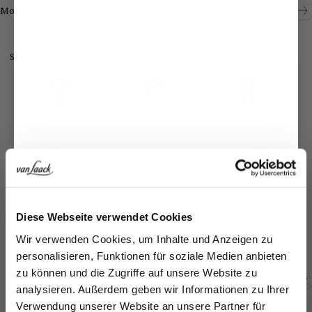
Shop the look
Shop the look
More Looks
Similar articles
Jetzt 15€ sparen!
Bu
Poplin shirt
Natté shirt
Shirt
Diese Webseite verwendet Cookies
with extra-long sleeves and double cuffs
with shark collar
in Wrinkle Free Fine-Twill Tailor Fit
Melden Sie sich zu unserem Newsletter an und
Wir verwenden Cookies, um Inhalte und Anzeigen zu
€1
€159.95
€149.95
€169.95
sparen Sie 15€ auf Ihre Bestellung!
personalisieren, Funktionen für soziale Medien anbieten
zu können und die Zugriffe auf unsere Website zu
Email
analysieren. Außerdem geben wir Informationen zu Ihrer
Buy together with
Verwendung unserer Website an unsere Partner für