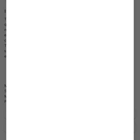
Information
This tailor fit shirt from van Laack impresses with its formal design and high-
quality cotton dobby weave. The tailored cut ensures an ideal fit and
maximum comfort. Whether for weddings or festive occasions, this shirt is an
elegant companion , which can be effortlessly combined. The subtle waistline
corresponds to the current zeitgeist and fits perfectly into any business outfit.
The cotton fabric was treated in a complex process in order to pull back into
shape after washing. The plain pattern and the Kent collars give the shirt an
exclusive “black tie” character.
Kent collar
Fit: Tailor Fit
Sports cuff
Model:
vL-Ret-TF
Shape:
tailor fit
Material:
100% Cotton
Product number:
20.2011.AV.130148.000.44
Care for this product
Payment, Shipping & Returns