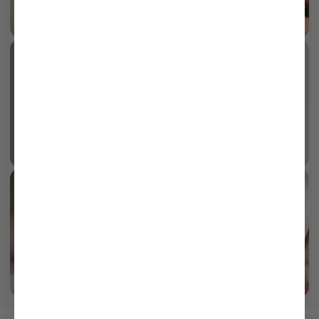
Mother of pearl 3-hole button
More info
Dobby
More info
Crafted in our own Manufactory
More info